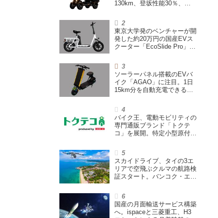
130km、登坂性能30％、
200L超えの積載スペースを
備えた特定小型原付
東京大学発のベンチャーが開
発した約20万円の国産EVス
クーター「EcoSlide Pro」が
登場。600Wモーター搭載の
ハイパワー特定小型原付
ソーラーパネル搭載のEVバ
イク「AGAO」に注目。1日
15km分を自動充電できる
「走る蓄電池」
バイク王、電動モビリティの
専門通販ブランド「トクテ
コ」を展開。特定小型原付や
シニアカーなどを販売
スカイドライブ、タイの3エ
リアで空飛ぶクルマの航路検
証スタート。バンコク・エア
ウェイズと提携し事業化を目
指す
国産の月面輸送サービス構築
へ。ispaceと三菱重工、H3