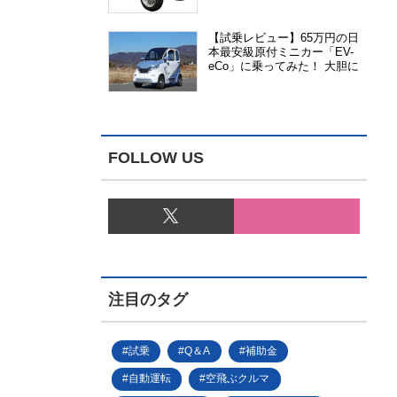
能、安全性、視認性が向上
【試乗レビュー】65万円の日
本最安級原付ミニカー「EV-
eCo」に乗ってみた！ 大胆に
割り切った1人乗りの超小型
EV
FOLLOW US
注目のタグ
試乗
Q＆A
補助金
自動運転
空飛ぶクルマ