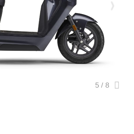
E
バイク
キックボード
フスタイル
ノロジー
メディアについて
会社
規約