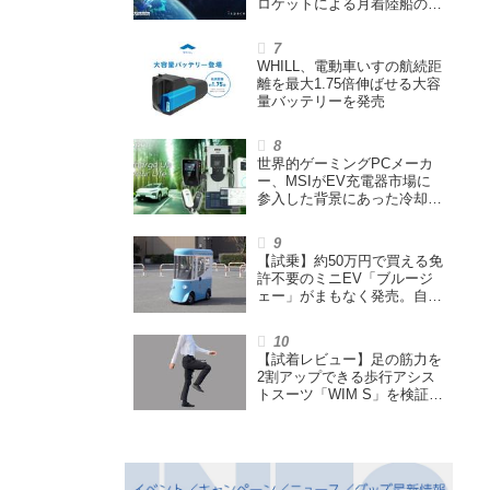
ロケットによる月着陸船の打
ち上げ輸送サービス契約を締
結
WHILL、電動車いすの航続距
離を最大1.75倍伸ばせる大容
量バッテリーを発売
世界的ゲーミングPCメーカ
ー、MSIがEV充電器市場に
参入した背景にあった冷却技
術とは【MSIの挑戦／第1
回】
【試乗】約50万円で買える免
許不要のミニEV「ブルージ
ェー」がまもなく発売。自転
車サイズの屋根付き四輪特定
小型原付で、FCEVモデルも
展開
【試着レビュー】足の筋力を
2割アップできる歩行アシス
トスーツ「WIM S」を検証。
「足版のシックスパッド」と
も言われる理由を探る