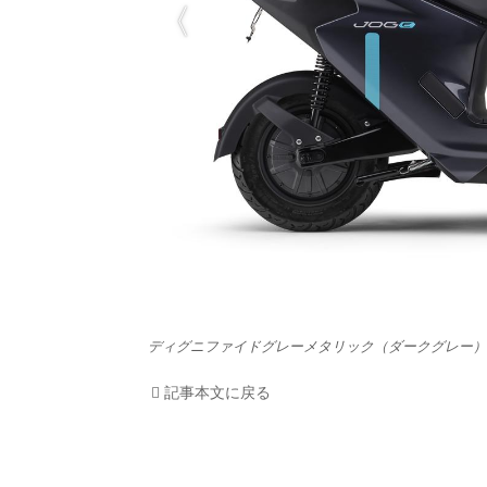
HOM
EV
電動
電動
ライ
テク
ディグニファイドグレーメタリック（ダークグレー）
この
記事本文に戻る
運営
利用