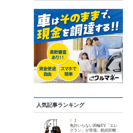
免許いらない四輪EV「エレ
グラン」が登場。航続距離