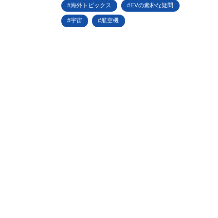
海外トピックス
EVの素朴な疑問
宇宙
航空機