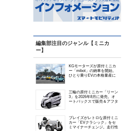
編集部注目のジャンル【ミニカ
ー】
KGモーターズが原付ミニカ
ー「mibot」の納車を開始。
ひとり乗りEVの本格量産に
向けた準備が進む
三輪の原付ミニカー「リーン
3」を2026年8月に発売。オ
ートバックスで販売＆アフタ
ーサービス提供、さらにメー
カー直販も検討中
ブレイズがレトロな原付ミニ
カー「EVクラシック」をセ
ミマイナーチェンジ。走行性