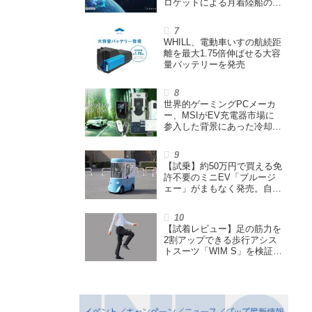
ロケットによる月着陸船の打
ち上げ輸送サービス契約を締
結
WHILL、電動車いすの航続距
離を最大1.75倍伸ばせる大容
量バッテリーを発売
世界的ゲーミングPCメーカ
ー、MSIがEV充電器市場に
参入した背景にあった冷却技
術とは【MSIの挑戦／第1
回】
【試乗】約50万円で買える免
許不要のミニEV「ブルージ
ェー」がまもなく発売。自転
車サイズの屋根付き四輪特定
小型原付で、FCEVモデルも
展開
【試着レビュー】足の筋力を
2割アップできる歩行アシス
トスーツ「WIM S」を検証。
「足版のシックスパッド」と
も言われる理由を探る