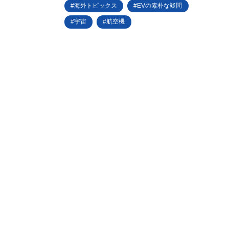
海外トピックス
EVの素朴な疑問
宇宙
航空機