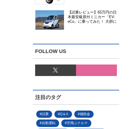
能、安全性、視認性が向上
【試乗レビュー】65万円の日
本最安級原付ミニカー「EV-
eCo」に乗ってみた！ 大胆に
割り切った1人乗りの超小型
EV
FOLLOW US
注目のタグ
試乗
Q＆A
補助金
自動運転
空飛ぶクルマ