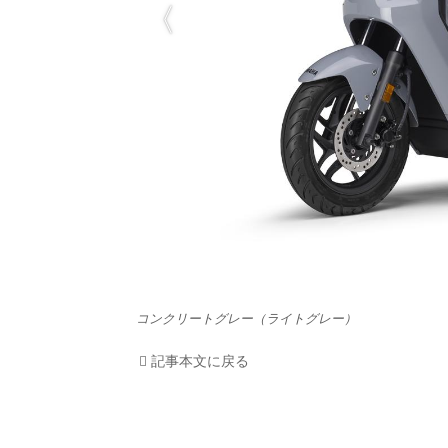
HOM
EV
電動
電動
ライ
テク
コンクリートグレー（ライトグレー）
この
記事本文に戻る
運営