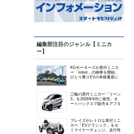
編集部注目のジャンル【ミニカ
ー】
KGモーターズが原付ミニカ
ー「mibot」の納車を開始。
ひとり乗りEVの本格量産に
向けた準備が進む
三輪の原付ミニカー「リーン
3」を2026年8月に発売。オ
ートバックスで販売＆アフタ
ーサービス提供、さらにメー
カー直販も検討中
ブレイズがレトロな原付ミニ
カー「EVクラシック」をセ
ミマイナーチェンジ。走行性