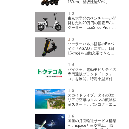
130km、登坂性能30％、
200L超えの積載スペースを
備えた特定小型原付
東京大学発のベンチャーが開
発した約20万円の国産EVス
クーター「EcoSlide Pro」が
登場。600Wモーター搭載の
ハイパワー特定小型原付
ソーラーパネル搭載のEVバ
イク「AGAO」に注目。1日
15km分を自動充電できる
「走る蓄電池」
バイク王、電動モビリティの
専門通販ブランド「トクテ
コ」を展開。特定小型原付や
シニアカーなどを販売
スカイドライブ、タイの3エ
リアで空飛ぶクルマの航路検
証スタート。バンコク・エア
ウェイズと提携し事業化を目
指す
国産の月面輸送サービス構築
へ。ispaceと三菱重工、H3