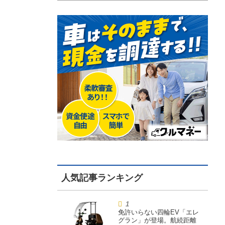
免許いらない四輪EV「エレ
グラン」が登場。航続距離