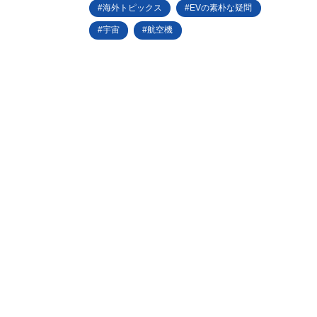
海外トピックス
EVの素朴な疑問
宇宙
航空機