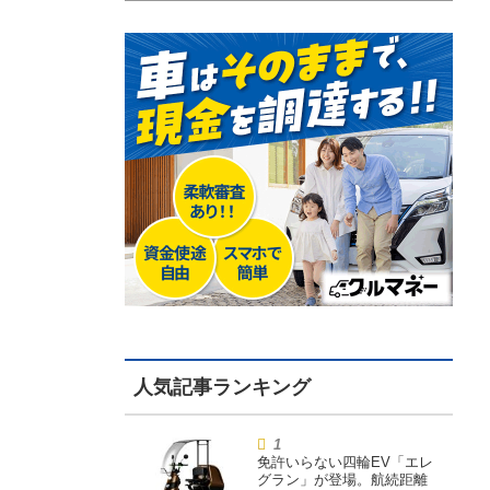
免許いらない四輪EV「エレ
グラン」が登場。航続距離