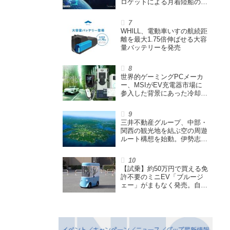
ロケットによる月着陸船の打
ち上げ輸送サービス契約を締
結
WHILL、電動車いすの航続距
離を最大1.75倍伸ばせる大容
量バッテリーを発売
世界的ゲーミングPCメーカ
ー、MSIがEV充電器市場に
参入した背景にあった冷却技
術とは【MSIの挑戦／第1
回】
三井不動産グループ、中部・
関西の観光地を結ぶ空の周遊
ルート構想を始動。伊勢志摩
エリア中核に空飛ぶクルマ運
航を検証
【試乗】約50万円で買える免
許不要のミニEV「ブルージ
ェー」がまもなく発売。自転
車サイズの屋根付き四輪特定
小型原付で、FCEVモデルも
展開