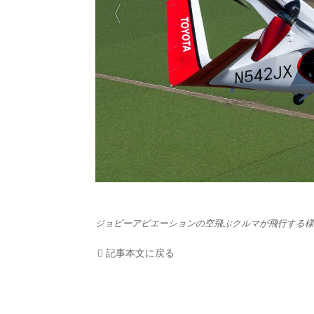
HOM
EV
電動
電動
ライ
テク
ジョビーアビエーションの空飛ぶクルマが飛行する様
この
記事本文に戻る
運営
利用