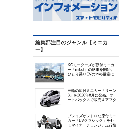
編集部注目のジャンル【ミニカ
ー】
KGモーターズが原付ミニカ
ー「mibot」の納車を開始。
ひとり乗りEVの本格量産に
向けた準備が進む
三輪の原付ミニカー「リーン
3」を2026年8月に発売。オ
ートバックスで販売＆アフタ
ーサービス提供、さらにメー
カー直販も検討中
ブレイズがレトロな原付ミニ
カー「EVクラシック」をセ
ミマイナーチェンジ。走行性