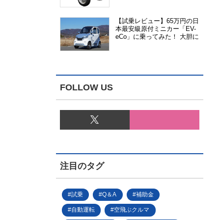
能、安全性、視認性が向上
【試乗レビュー】65万円の日
本最安級原付ミニカー「EV-
eCo」に乗ってみた！ 大胆に
割り切った1人乗りの超小型
EV
FOLLOW US
注目のタグ
試乗
Q＆A
補助金
自動運転
空飛ぶクルマ