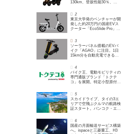
130km、登坂性能30％、
200L超えの積載スペースを
備えた特定小型原付
東京大学発のベンチャーが開
発した約20万円の国産EVス
クーター「EcoSlide Pro」が
登場。600Wモーター搭載の
ハイパワー特定小型原付
ソーラーパネル搭載のEVバ
イク「AGAO」に注目。1日
15km分を自動充電できる
「走る蓄電池」
バイク王、電動モビリティの
専門通販ブランド「トクテ
コ」を展開。特定小型原付や
シニアカーなどを販売
スカイドライブ、タイの3エ
リアで空飛ぶクルマの航路検
証スタート。バンコク・エア
ウェイズと提携し事業化を目
指す
国産の月面輸送サービス構築
へ。ispaceと三菱重工、H3