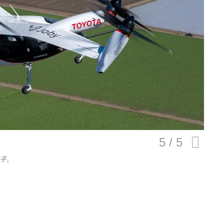
E
バイク
キックボード
フスタイル
ノロジー
子。
メディアについて
会社
規約