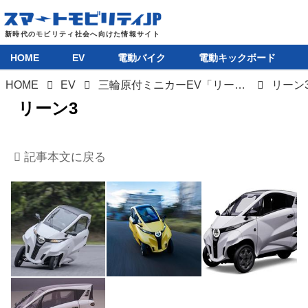
HOME
EV
電動バイク
電動キックボード
HOME
EV
三輪原付ミニカーEV「リーン3」の事業向け、リーンモビリティが累計8億円の資金を調達
リーン
HOME
リーン3
EV
記事本文に戻る
電動バイク
電動キックボード
ライフスタイル
テクノロジー
このメディアについて