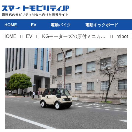
HOME
EV
電動バイク
電動キックボード
HOME
EV
KGモーターズの原付ミニカー「mibot」、営業車両として本格運用開始へ。地方のひとり乗り業務車両の新たな選択肢として注目
mibot
HOME
EV
電動バイク
電動キックボード
ライフスタイル
テクノロジー
このメディアについて