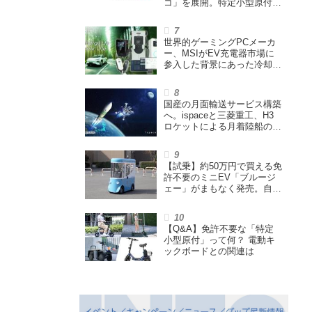
コ」を展開。特定小型原付や
シニアカーなどを販売
世界的ゲーミングPCメーカ
ー、MSIがEV充電器市場に
参入した背景にあった冷却技
術とは【MSIの挑戦／第1
回】
国産の月面輸送サービス構築
へ。ispaceと三菱重工、H3
ロケットによる月着陸船の打
ち上げ輸送サービス契約を締
結
【試乗】約50万円で買える免
許不要のミニEV「ブルージ
ェー」がまもなく発売。自転
車サイズの屋根付き四輪特定
小型原付で、FCEVモデルも
展開
【Q&A】免許不要な「特定
小型原付」って何？ 電動キ
ックボードとの関連は