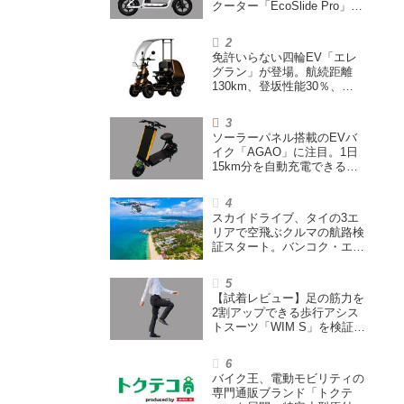
クーター「EcoSlide Pro」が
登場。600Wモーター搭載の
ハイパワー特定小型原付
免許いらない四輪EV「エレ
グラン」が登場。航続距離
130km、登坂性能30％、
200L超えの積載スペースを
備えた特定小型原付
ソーラーパネル搭載のEVバ
イク「AGAO」に注目。1日
15km分を自動充電できる
「走る蓄電池」
スカイドライブ、タイの3エ
リアで空飛ぶクルマの航路検
証スタート。バンコク・エア
ウェイズと提携し事業化を目
指す
【試着レビュー】足の筋力を
2割アップできる歩行アシス
トスーツ「WIM S」を検証。
「足版のシックスパッド」と
も言われる理由を探る
バイク王、電動モビリティの
専門通販ブランド「トクテ