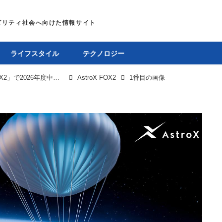
ライフスタイル
テクノロジー
福島発AstroX、気球発射型ロケット「FOX2」で2026年度中に宇宙空間到達へ
AstroX FOX2
1番目の画像