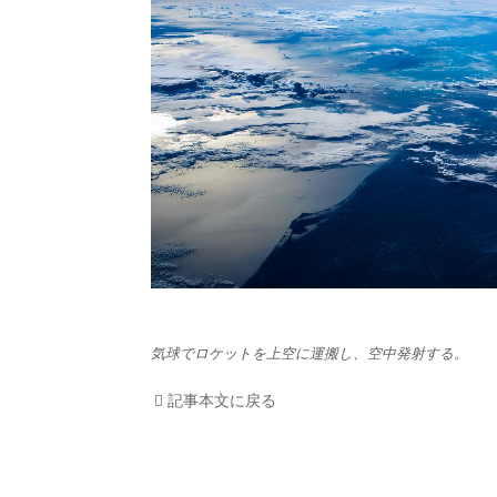
HOM
EV
電動
電動
ライ
テク
気球でロケットを上空に運搬し、空中発射する。
この
記事本文に戻る
運営
利用