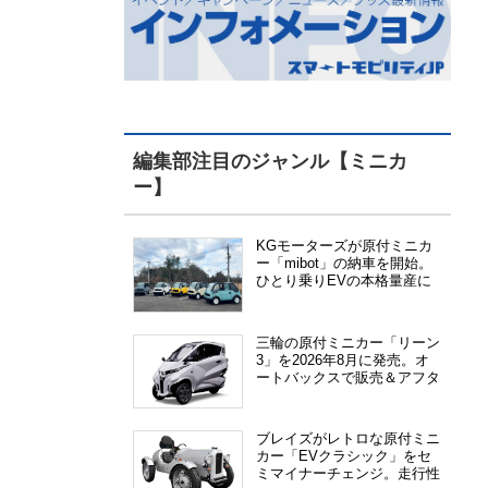
編集部注目のジャンル【ミニカ
ー】
KGモーターズが原付ミニカ
ー「mibot」の納車を開始。
ひとり乗りEVの本格量産に
向けた準備が進む
三輪の原付ミニカー「リーン
3」を2026年8月に発売。オ
ートバックスで販売＆アフタ
ーサービス提供、さらにメー
カー直販も検討中
ブレイズがレトロな原付ミニ
カー「EVクラシック」をセ
ミマイナーチェンジ。走行性