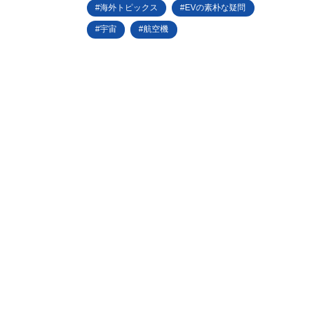
海外トピックス
EVの素朴な疑問
宇宙
航空機