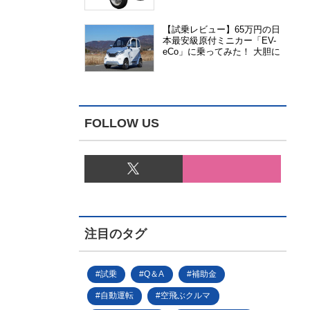
能、安全性、視認性が向上
【試乗レビュー】65万円の日
本最安級原付ミニカー「EV-
eCo」に乗ってみた！ 大胆に
割り切った1人乗りの超小型
EV
FOLLOW US
注目のタグ
試乗
Q＆A
補助金
自動運転
空飛ぶクルマ