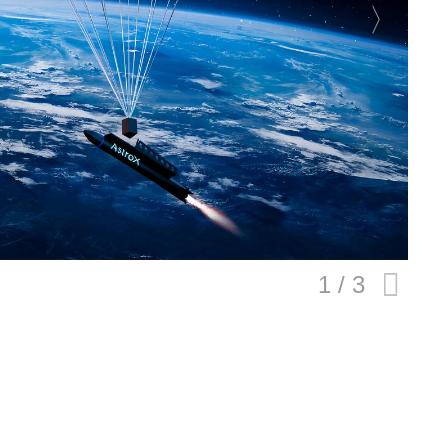
E
バイク
キックボード
フスタイル
ノロジー
メディアについて
会社
規約