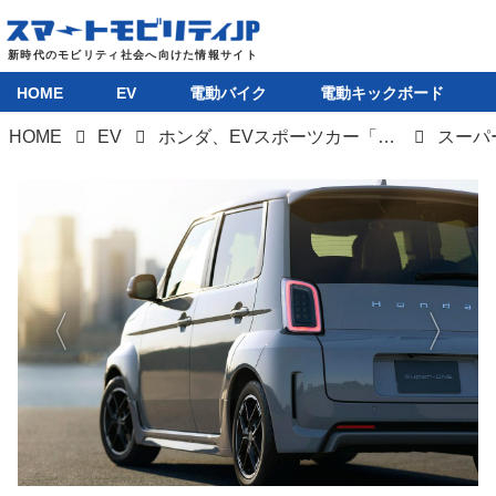
HOME
EV
電動バイク
電動キックボード
HOME
EV
ホンダ、EVスポーツカー「Super-ONE」をついに発売。実質約209万円で買える小型EVが登場
スーパ
HOME
EV
電動バイク
電動キックボード
ライフスタイル
テクノロジー
このメディアについて