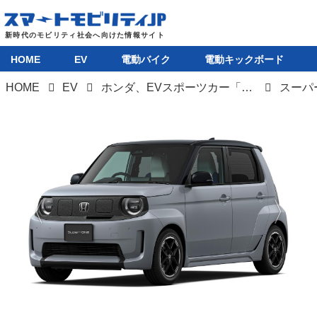
HOME
EV
電動バイク
電動キックボード
HOME
EV
ホンダ、EVスポーツカー「Super-ONE」をついに発売。実質約209万円で買える小型EVが登場
スーパ
HOME
EV
電動バイク
電動キックボード
ライフスタイル
テクノロジー
このメディアについて