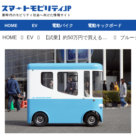
HOME
EV
電動バイク
電動キックボード
HOME
EV
【試乗】約50万円で買える免許不要のミニEV「ブルージェー」がまもなく発売。自転車サイズの屋根付き四輪特定小型原付で、FCEVモデルも展開
ブルー
HOME
EV
電動バイク
電動キックボード
ライフスタイル
テクノロジー
このメディアについて