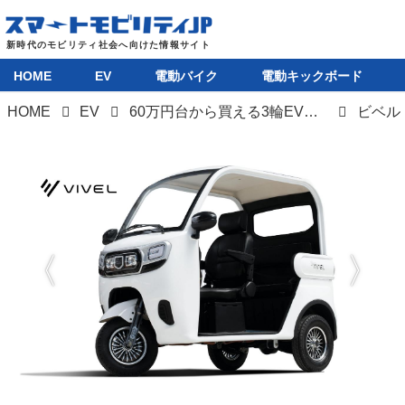
HOME
EV
電動バイク
電動キックボード
HOME
EV
60万円台から買える3輪EV「ビベルトライク」シリーズが累計販売300台突破。バブルの3人乗り電動トライクの導入が拡大中
ビベル
HOME
EV
電動バイク
電動キックボード
ライフスタイル
テクノロジー
このメディアについて