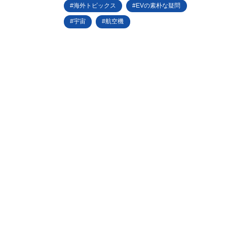
海外トピックス
EVの素朴な疑問
宇宙
航空機