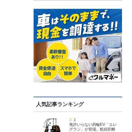
免許いらない四輪EV「エレ
グラン」が登場。航続距離