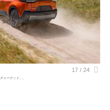
E
バイク
キックボード
フスタイル
ノロジー
ンチャーテッド」。
メディアについて
会社
規約