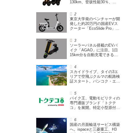
130km、登坂性能30％、
200L超えの積載スペースを
備えた特定小型原付
東京大学発のベンチャーが開
発した約20万円の国産EVス
クーター「EcoSlide Pro」が
登場。600Wモーター搭載の
ハイパワー特定小型原付
ソーラーパネル搭載のEVバ
イク「AGAO」に注目。1日
15km分を自動充電できる
「走る蓄電池」
スカイドライブ、タイの3エ
リアで空飛ぶクルマの航路検
証スタート。バンコク・エア
ウェイズと提携し事業化を目
指す
バイク王、電動モビリティの
専門通販ブランド「トクテ
コ」を展開。特定小型原付や
シニアカーなどを販売
国産の月面輸送サービス構築
へ。ispaceと三菱重工、H3