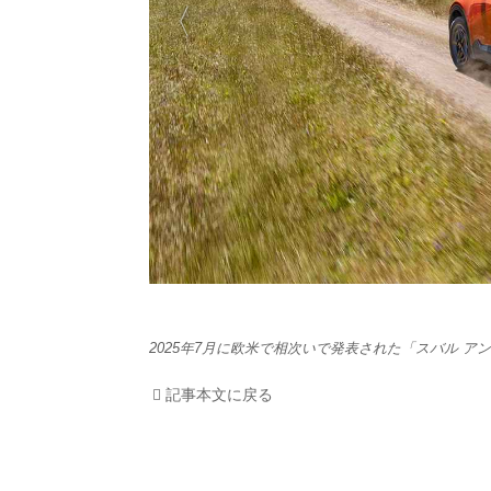
HOM
EV
電動
電動
ライ
テク
2025年7月に欧米で相次いで発表された「スバル ア
この
記事本文に戻る
運営
利用