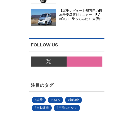
能、安全性、視認性が向上
【試乗レビュー】65万円の日
本最安級原付ミニカー「EV-
eCo」に乗ってみた！ 大胆に
割り切った1人乗りの超小型
EV
FOLLOW US
注目のタグ
試乗
Q＆A
補助金
自動運転
空飛ぶクルマ