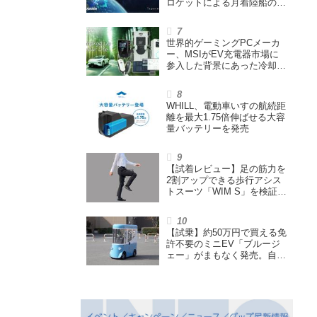
ロケットによる月着陸船の打
ち上げ輸送サービス契約を締
結
世界的ゲーミングPCメーカ
ー、MSIがEV充電器市場に
参入した背景にあった冷却技
術とは【MSIの挑戦／第1
回】
WHILL、電動車いすの航続距
離を最大1.75倍伸ばせる大容
量バッテリーを発売
【試着レビュー】足の筋力を
2割アップできる歩行アシス
トスーツ「WIM S」を検証。
「足版のシックスパッド」と
も言われる理由を探る
【試乗】約50万円で買える免
許不要のミニEV「ブルージ
ェー」がまもなく発売。自転
車サイズの屋根付き四輪特定
小型原付で、FCEVモデルも
展開