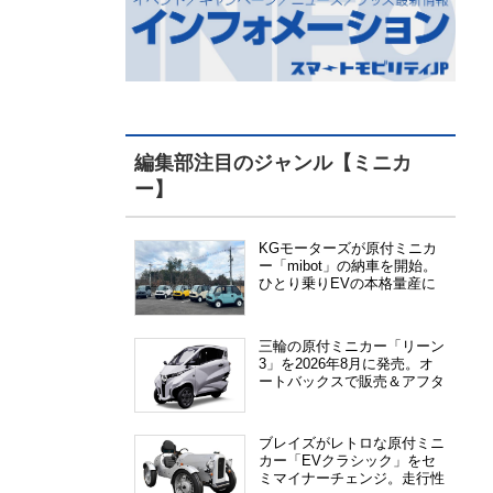
編集部注目のジャンル【ミニカ
ー】
KGモーターズが原付ミニカ
ー「mibot」の納車を開始。
ひとり乗りEVの本格量産に
向けた準備が進む
三輪の原付ミニカー「リーン
3」を2026年8月に発売。オ
ートバックスで販売＆アフタ
ーサービス提供、さらにメー
カー直販も検討中
ブレイズがレトロな原付ミニ
カー「EVクラシック」をセ
ミマイナーチェンジ。走行性