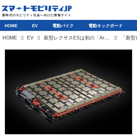
HOME
EV
電動バイク
電動キックボード
HOME
EV
新型レクサスESは初の「Arene OS」搭載車か。上海モーターショーで語られなかった超重要ポイント
HOME
EV
電動バイク
電動キックボード
ライフスタイル
テクノロジー
このメディアについて