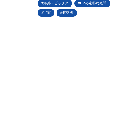
海外トピックス
EVの素朴な疑問
宇宙
航空機