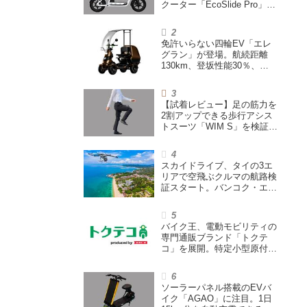
クーター「EcoSlide Pro」が
登場。600Wモーター搭載の
ハイパワー特定小型原付
免許いらない四輪EV「エレ
グラン」が登場。航続距離
130km、登坂性能30％、
200L超えの積載スペースを
備えた特定小型原付
【試着レビュー】足の筋力を
2割アップできる歩行アシス
トスーツ「WIM S」を検証。
「足版のシックスパッド」と
も言われる理由を探る
スカイドライブ、タイの3エ
リアで空飛ぶクルマの航路検
証スタート。バンコク・エア
ウェイズと提携し事業化を目
指す
バイク王、電動モビリティの
専門通販ブランド「トクテ
コ」を展開。特定小型原付や
シニアカーなどを販売
ソーラーパネル搭載のEVバ
イク「AGAO」に注目。1日