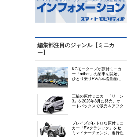
編集部注目のジャンル【ミニカ
ー】
KGモーターズが原付ミニカ
ー「mibot」の納車を開始。
ひとり乗りEVの本格量産に
向けた準備が進む
三輪の原付ミニカー「リーン
3」を2026年8月に発売。オ
ートバックスで販売＆アフタ
ーサービス提供、さらにメー
カー直販も検討中
ブレイズがレトロな原付ミニ
カー「EVクラシック」をセ
ミマイナーチェンジ。走行性