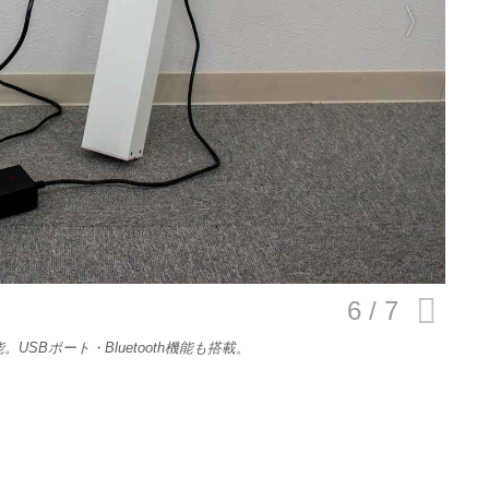
E
バイク
キックボード
フスタイル
ノロジー
SBポート・Bluetooth機能も搭載。
メディアについて
会社