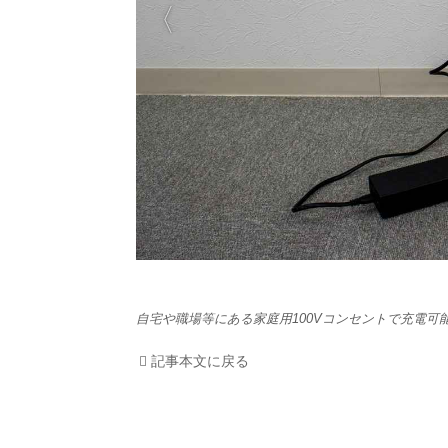
HOM
EV
電動
電動
ライ
テク
自宅や職場等にある家庭用100Vコンセントで充電可能。U
この
記事本文に戻る
運営