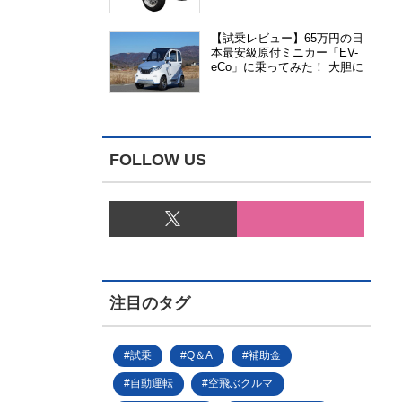
能、安全性、視認性が向上
【試乗レビュー】65万円の日
本最安級原付ミニカー「EV-
eCo」に乗ってみた！ 大胆に
割り切った1人乗りの超小型
EV
FOLLOW US
注目のタグ
試乗
Q＆A
補助金
自動運転
空飛ぶクルマ