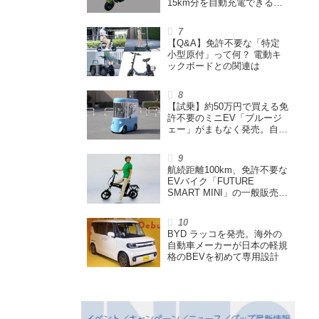
15km分を自動充電できる
「走る蓄電池」
【Q&A】免許不要な「特定
小型原付」って何？ 電動キ
ックボードとの関連は
【試乗】約50万円で買える免
許不要のミニEV「ブルージ
ェー」がまもなく発売。自転
車サイズの屋根付き四輪特定
小型原付で、FCEVモデルも
展開
航続距離100km、免許不要な
EVバイク「FUTURE
SMART MINI」の一般販売ス
タート。折りたたみできるハ
イスペック特定小型原付
BYD ラッコを発売。海外の
自動車メーカーが日本の軽規
格のBEVを初めて専用設計