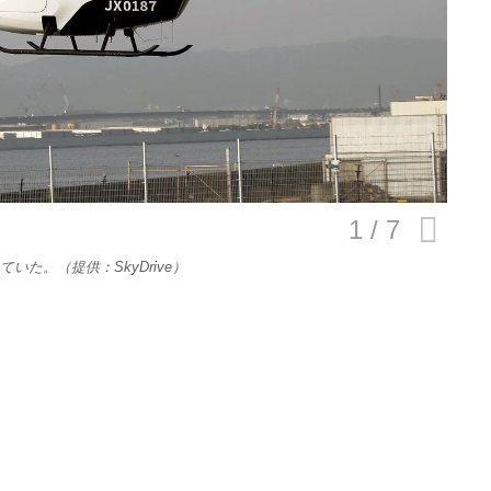
E
バイク
キックボード
た。（提供：SkyDrive）
フスタイル
ノロジー
メディアについて
会社