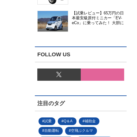
能、安全性、視認性が向上
【試乗レビュー】65万円の日
本最安級原付ミニカー「EV-
eCo」に乗ってみた！ 大胆に
割り切った1人乗りの超小型
EV
FOLLOW US
注目のタグ
試乗
Q＆A
補助金
自動運転
空飛ぶクルマ