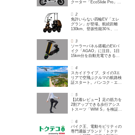
クーター「EcoSlide Pro」が
登場。600Wモーター搭載の
ハイパワー特定小型原付
免許いらない四輪EV「エレ
グラン」が登場。航続距離
130km、登坂性能30％、
200L超えの積載スペースを
備えた特定小型原付
ソーラーパネル搭載のEVバ
イク「AGAO」に注目。1日
15km分を自動充電できる
「走る蓄電池」
スカイドライブ、タイの3エ
リアで空飛ぶクルマの航路検
証スタート。バンコク・エア
ウェイズと提携し事業化を目
指す
【試着レビュー】足の筋力を
2割アップできる歩行アシス
トスーツ「WIM S」を検証。
「足版のシックスパッド」と
も言われる理由を探る
バイク王、電動モビリティの
専門通販ブランド「トクテ