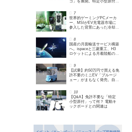
コ」を展開。特定小型原付や
シニアカーなどを販売
世界的ゲーミングPCメーカ
ー、MSIがEV充電器市場に
参入した背景にあった冷却技
術とは【MSIの挑戦／第1
回】
国産の月面輸送サービス構築
へ。ispaceと三菱重工、H3
ロケットによる月着陸船の打
ち上げ輸送サービス契約を締
結
【試乗】約50万円で買える免
許不要のミニEV「ブルージ
ェー」がまもなく発売。自転
車サイズの屋根付き四輪特定
小型原付で、FCEVモデルも
展開
【Q&A】免許不要な「特定
小型原付」って何？ 電動キ
ックボードとの関連は