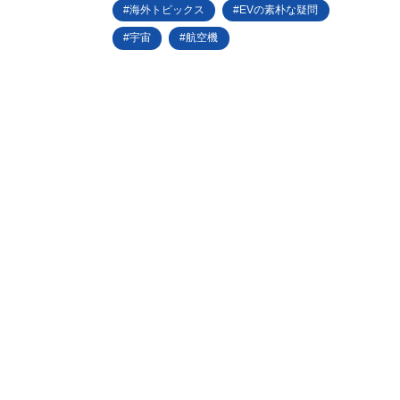
海外トピックス
EVの素朴な疑問
宇宙
航空機