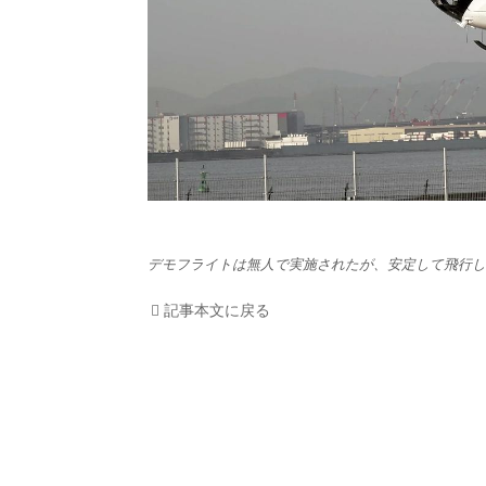
HOM
EV
電動
電動
デモフライトは無人で実施されたが、安定して飛行してい
ライ
記事本文に戻る
テク
この
運営