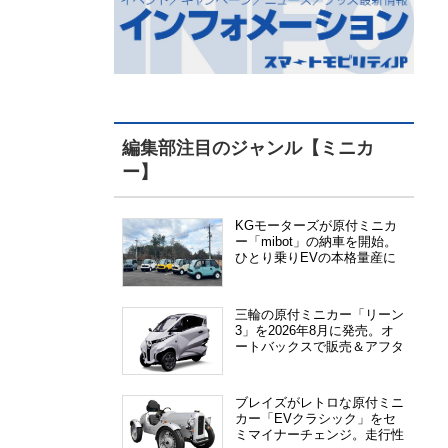
編集部注目のジャンル【ミニカ
ー】
KGモーターズが原付ミニカ
ー「mibot」の納車を開始。
ひとり乗りEVの本格量産に
向けた準備が進む
三輪の原付ミニカー「リーン
3」を2026年8月に発売。オ
ートバックスで販売＆アフタ
ーサービス提供、さらにメー
カー直販も検討中
ブレイズがレトロな原付ミニ
カー「EVクラシック」をセ
ミマイナーチェンジ。走行性