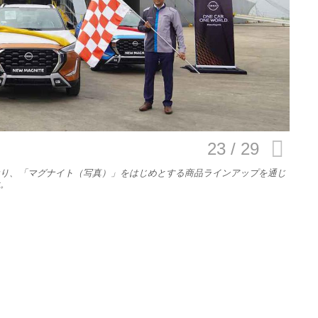
E
バイク
キックボード
フスタイル
り、「マグナイト（写真）」をはじめとする商品ラインアップを通じ
。
ノロジー
メディアについて
会社
規約