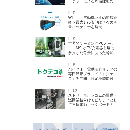
ロケットによる月着陸船の打
ち上げ輸送サービス契約を締
結
WHILL、電動車いすの航続距
離を最大1.75倍伸ばせる大容
量バッテリーを発売
世界的ゲーミングPCメーカ
ー、MSIがEV充電器市場に
参入した背景にあった冷却技
術とは【MSIの挑戦／第1
回】
バイク王、電動モビリティの
専門通販ブランド「トクテ
コ」を展開。特定小型原付や
シニアカーなどを販売
ストリーモ、セコムの警備・
巡回業務向けモビリティとし
て三輪電動キックボードの利
用実証を開始