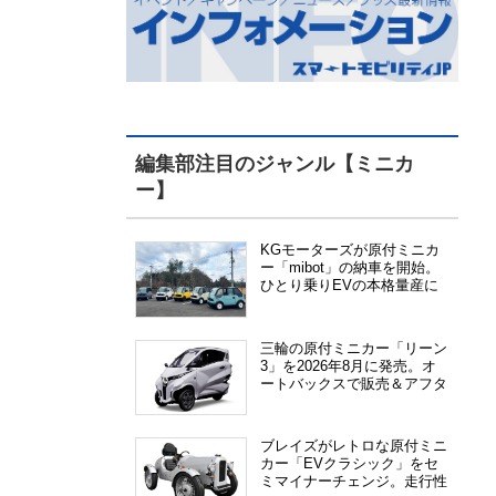
編集部注目のジャンル【ミニカ
ー】
KGモーターズが原付ミニカ
ー「mibot」の納車を開始。
ひとり乗りEVの本格量産に
向けた準備が進む
三輪の原付ミニカー「リーン
3」を2026年8月に発売。オ
ートバックスで販売＆アフタ
ーサービス提供、さらにメー
カー直販も検討中
ブレイズがレトロな原付ミニ
カー「EVクラシック」をセ
ミマイナーチェンジ。走行性