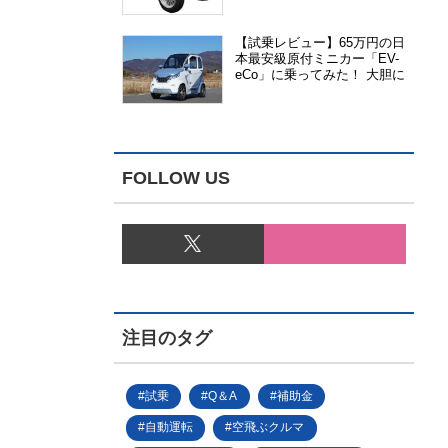
能、安全性、視認性が向上
【試乗レビュー】65万円の日
本最安級原付ミニカー「EV-
eCo」に乗ってみた！ 大胆に
割り切った1人乗りの超小型
EV
FOLLOW US
注目のタグ
試乗
Q＆A
補助金
自動運転
空飛ぶクルマ