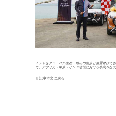
HOM
EV
電動
電動
ライ
インドをグローバル生産・輸出の拠点と位置付けてお
て、アフリカ・中東・インド地域における事業を拡大
テク
記事本文に戻る
この
運営
利用