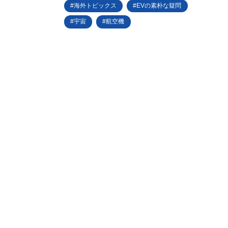
海外トピックス
EVの素朴な疑問
宇宙
航空機