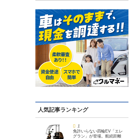
免許いらない四輪EV「エレ
グラン」が登場。航続距離