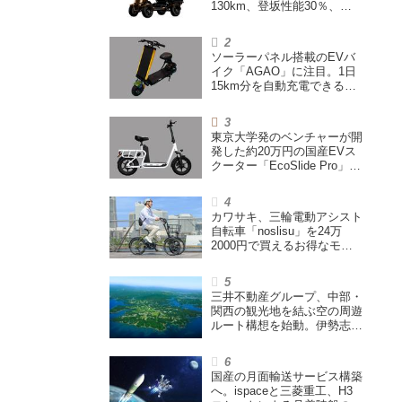
130km、登坂性能30％、
200L超えの積載スペースを
備えた特定小型原付
ソーラーパネル搭載のEVバ
イク「AGAO」に注目。1日
15km分を自動充電できる
「走る蓄電池」
東京大学発のベンチャーが開
発した約20万円の国産EVス
クーター「EcoSlide Pro」が
登場。600Wモーター搭載の
ハイパワー特定小型原付
カワサキ、三輪電動アシスト
自転車「noslisu」を24万
2000円で買えるお得なモニ
ターキャンペーン実施
三井不動産グループ、中部・
関西の観光地を結ぶ空の周遊
ルート構想を始動。伊勢志摩
エリア中核に空飛ぶクルマ運
航を検証
国産の月面輸送サービス構築
へ。ispaceと三菱重工、H3