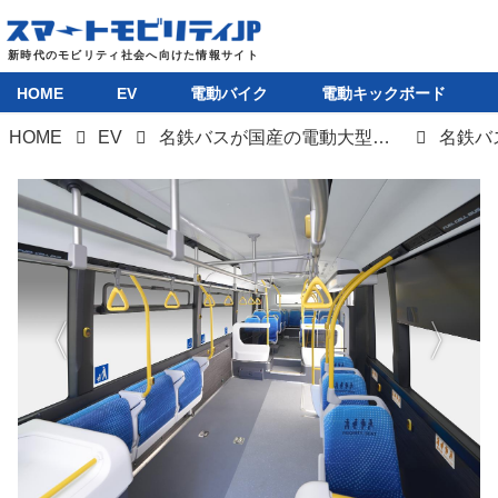
HOME
EV
電動バイク
電動キックボード
HOME
EV
名鉄バスが国産の電動大型バスを基幹バス路線に導入。いすゞのEVバスとトヨタの燃料電池バスを1台ずつ採用
HOME
EV
電動バイク
電動キックボード
ライフスタイル
テクノロジー
このメディアについて