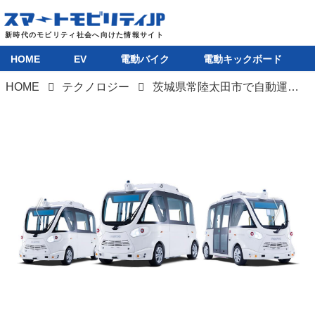
HOME
EV
電動バイク
電動キックボード
HOME
テクノロジー
茨城県常陸太田市で自動運転レベル4のEVバスが2台同時に定常運行を開始した
HOME
EV
電動バイク
電動キックボード
ライフスタイル
テクノロジー
このメディアについて