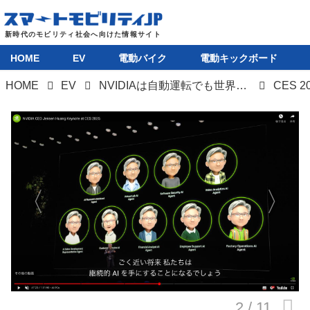
HOME
EV
電動バイク
電動キックボード
HOME
EV
NVIDIAは自動運転でも世界最強なのか。CES 2025レポート（前編）
CES 
HOME
EV
電動バイク
電動キックボード
ライフスタイル
テクノロジー
このメディアについて