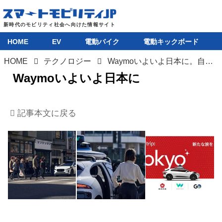
HOME
EV
電動バイク
電動キックボード
HOME
テクノロジー
Waymoいよいよ日本に。自動運転タクシーのテストをGOと日本交通が2025年から東京都心で開始
HOME
Waymoいよいよ日本に
EV
記事本文に戻る
電動バイク
電動キックボード
ライフスタイル
テクノロジー
このメディアについて