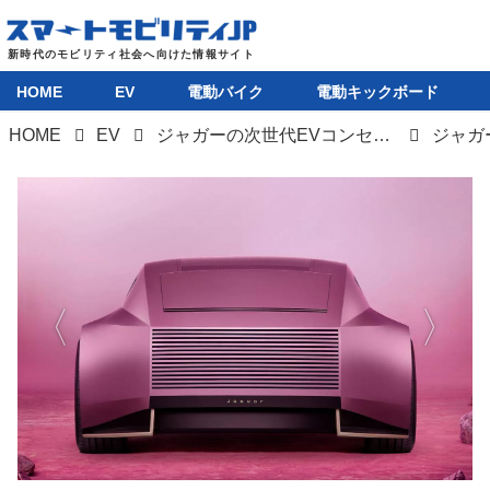
HOME
EV
電動バイク
電動キックボード
HOME
EV
ジャガーの次世代EVコンセプト「TYPE 00」と量産モデル4ドアGTから見るEVブランドの方向性
ジャガー
HOME
EV
電動バイク
電動キックボード
ライフスタイル
テクノロジー
このメディアについて