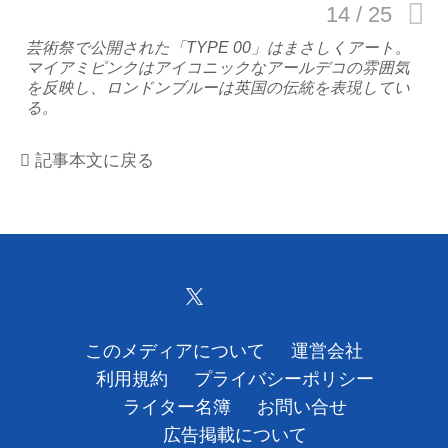
運営会社
芸術祭で公開された「TYPE 00」はまさしくアート。
マイアミピンクはアイコニックなアールデコの雰囲気
を反映し、ロンドンブルーは英国の伝統を表現してい
利用規約
る。
プライバシーポリシー
記事本文に戻る
ライター名簿
お問い合せ
広告掲載について
このメディアについて
運営会社
利用規約
プライバシーポリシー
ライター名簿
お問い合せ
広告掲載について