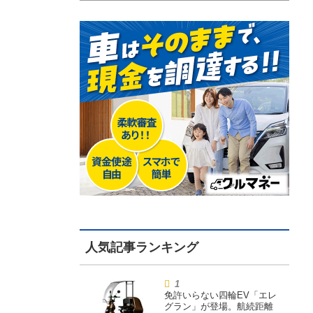
免許いらない四輪EV「エレ
グラン」が登場。航続距離