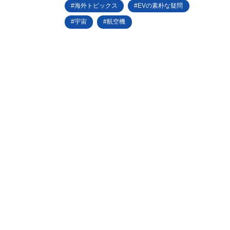
海外トピックス
EVの素朴な疑問
宇宙
航空機