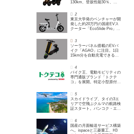
130km、登坂性能30％、
200L超えの積載スペースを
備えた特定小型原付
東京大学発のベンチャーが開
発した約20万円の国産EVス
クーター「EcoSlide Pro」が
登場。600Wモーター搭載の
ハイパワー特定小型原付
ソーラーパネル搭載のEVバ
イク「AGAO」に注目。1日
15km分を自動充電できる
「走る蓄電池」
バイク王、電動モビリティの
専門通販ブランド「トクテ
コ」を展開。特定小型原付や
シニアカーなどを販売
スカイドライブ、タイの3エ
リアで空飛ぶクルマの航路検
証スタート。バンコク・エア
ウェイズと提携し事業化を目
指す
国産の月面輸送サービス構築
へ。ispaceと三菱重工、H3