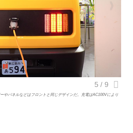
E
バイク
キックボード
フスタイル
ノロジー
やパネルなどはフロントと同じデザインだ。充電はAC100Vにより
メディアについて
会社
規約