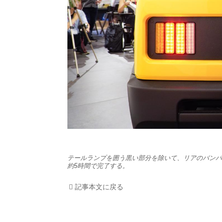
HOM
EV
電動
電動
ライ
テク
テールランプを囲う黒い部分を除いて、リアのバンパー
約5時間で完了する。
この
記事本文に戻る
運営
利用