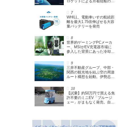
ロケットによる月着陸船の打
ち上げ輸送サービス契約を締
結
WHILL、電動車いすの航続距
離を最大1.75倍伸ばせる大容
量バッテリーを発売
世界的ゲーミングPCメーカ
ー、MSIがEV充電器市場に
参入した背景にあった冷却技
術とは【MSIの挑戦／第1
回】
三井不動産グループ、中部・
関西の観光地を結ぶ空の周遊
ルート構想を始動。伊勢志摩
エリア中核に空飛ぶクルマ運
航を検証
【試乗】約50万円で買える免
許不要のミニEV「ブルージ
ェー」がまもなく発売。自転
車サイズの屋根付き四輪特定
小型原付で、FCEVモデルも
展開