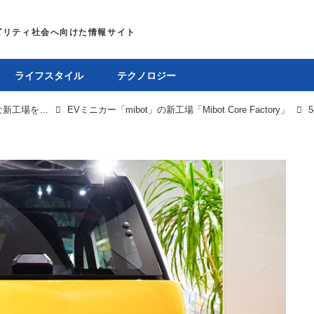
ライフスタイル
テクノロジー
KGモーターズが原付ミニカーを年10万台生産可能な新工場を開設。mibotを2025年秋に量産開始
EVミニカー「mibot」の新工場「Mibot Core Factory」