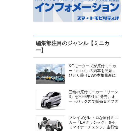
編集部注目のジャンル【ミニカ
ー】
KGモーターズが原付ミニカ
ー「mibot」の納車を開始。
ひとり乗りEVの本格量産に
向けた準備が進む
三輪の原付ミニカー「リーン
3」を2026年8月に発売。オ
ートバックスで販売＆アフタ
ーサービス提供、さらにメー
カー直販も検討中
ブレイズがレトロな原付ミニ
カー「EVクラシック」をセ
ミマイナーチェンジ。走行性