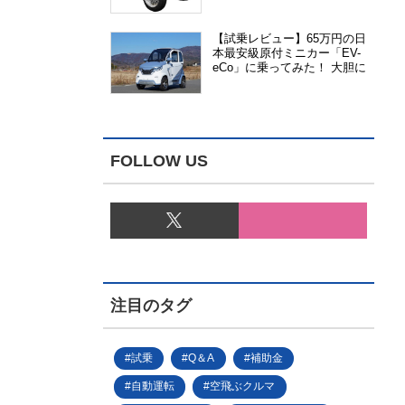
能、安全性、視認性が向上
【試乗レビュー】65万円の日
本最安級原付ミニカー「EV-
eCo」に乗ってみた！ 大胆に
割り切った1人乗りの超小型
EV
FOLLOW US
注目のタグ
試乗
Q＆A
補助金
自動運転
空飛ぶクルマ