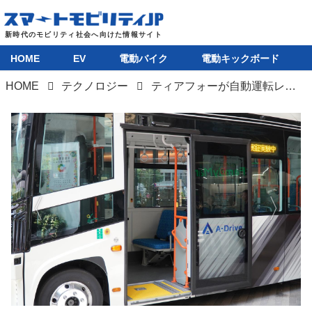
HOME
EV
電動バイク
電動キックボード
HOME
テクノロジー
ティアフォーが自動運転レベル4搭載のバス「Minibus 2.0」を発売。納車は2024年末から
HOME
EV
電動バイク
電動キックボード
ライフスタイル
テクノロジー
このメディアについて