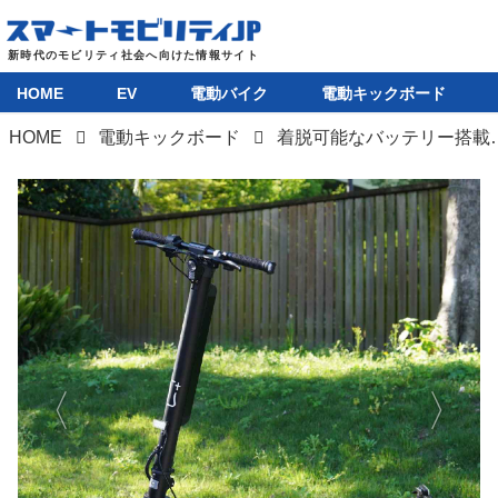
HOME
EV
電動バイク
電動キックボード
HOME
電動キックボード
着脱可能なバッテリー搭載の電動キ
HOME
EV
電動バイク
電動キックボード
ライフスタイル
テクノロジー