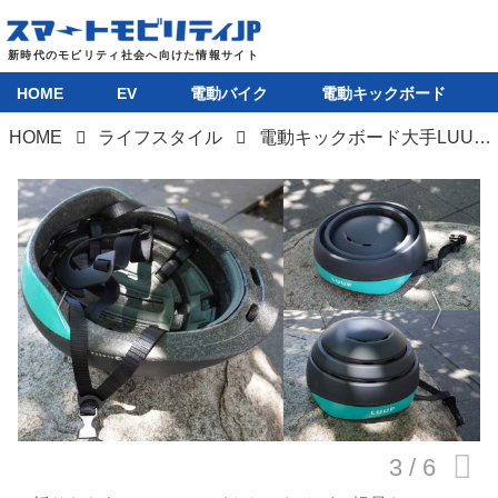
HOME
EV
電動バイク
電動キックボード
HOME
ライフスタイル
電動キックボード大手LUUPが折りたためるヘルメットをAmazonで販売開始
HOME
EV
電動バイク
電動キックボード
ライフスタイル
テクノロジー
このメディアについて