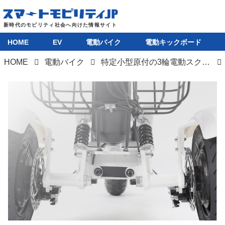
HOME
EV
電動バイク
電動キックボード
HOME
電動バイク
特定小型原付の3輪電動スクーター「SUNRIN」が発売開始。航続距離は60km
HOME
EV
電動バイク
電動キックボード
ライフスタイル
テクノロジー
このメディアについて