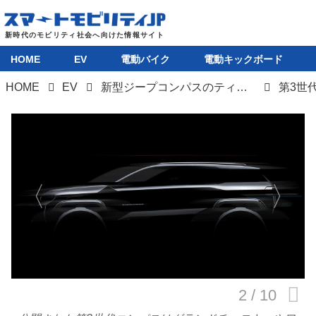
HOME
EV
電動バイク
電動キックボード
HOME
EV
新型ジープコンパスのティザー公開。EVはじめ多彩なラインナップで2025年発売
第3世
HOME
EV
電動バイク
電動キックボード
ライフスタイル
テクノロジー
このメディアについて