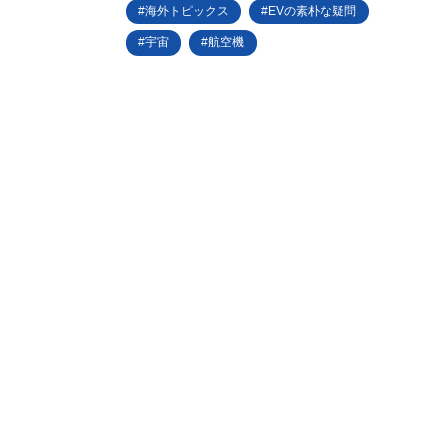
海外トピックス
EVの素朴な疑問
宇宙
航空機