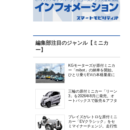
編集部注目のジャンル【ミニカ
ー】
KGモーターズが原付ミニカ
ー「mibot」の納車を開始。
ひとり乗りEVの本格量産に
向けた準備が進む
三輪の原付ミニカー「リーン
3」を2026年8月に発売。オ
ートバックスで販売＆アフタ
ーサービス提供、さらにメー
カー直販も検討中
ブレイズがレトロな原付ミニ
カー「EVクラシック」をセ
ミマイナーチェンジ。走行性