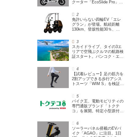
クーター「EcoSlide Pro」が
登場。600Wモーター搭載の
ハイパワー特定小型原付
免許いらない四輪EV「エレ
グラン」が登場。航続距離
130km、登坂性能30％、
200L超えの積載スペースを
備えた特定小型原付
スカイドライブ、タイの3エ
リアで空飛ぶクルマの航路検
証スタート。バンコク・エア
ウェイズと提携し事業化を目
指す
【試着レビュー】足の筋力を
2割アップできる歩行アシス
トスーツ「WIM S」を検証。
「足版のシックスパッド」と
も言われる理由を探る
バイク王、電動モビリティの
専門通販ブランド「トクテ
コ」を展開。特定小型原付や
シニアカーなどを販売
ソーラーパネル搭載のEVバ
イク「AGAO」に注目。1日