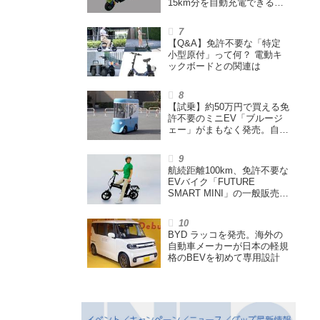
15km分を自動充電できる
「走る蓄電池」
【Q&A】免許不要な「特定
小型原付」って何？ 電動キ
ックボードとの関連は
【試乗】約50万円で買える免
許不要のミニEV「ブルージ
ェー」がまもなく発売。自転
車サイズの屋根付き四輪特定
小型原付で、FCEVモデルも
展開
航続距離100km、免許不要な
EVバイク「FUTURE
SMART MINI」の一般販売ス
タート。折りたたみできるハ
イスペック特定小型原付
BYD ラッコを発売。海外の
自動車メーカーが日本の軽規
格のBEVを初めて専用設計