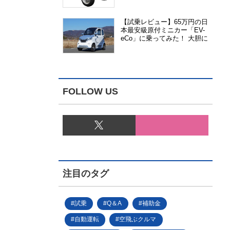
能、安全性、視認性が向上
【試乗レビュー】65万円の日
本最安級原付ミニカー「EV-
eCo」に乗ってみた！ 大胆に
割り切った1人乗りの超小型
EV
FOLLOW US
注目のタグ
試乗
Q＆A
補助金
自動運転
空飛ぶクルマ