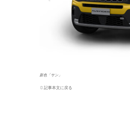
HOM
EV
電動
電動
ライ
新色「サン」
記事本文に戻る
テク
この
運営