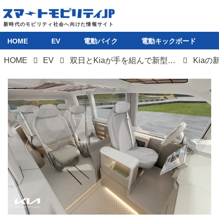
HOME
EV
電動バイク
電動キックボード
HOME
EV
双日とKiaが手を組んで新型EVバン「PV5」を2026年春から国内発売開始へ
Kiaの
HOME
EV
電動バイク
電動キックボード
ライフスタイル
テクノロジー
このメディアについて