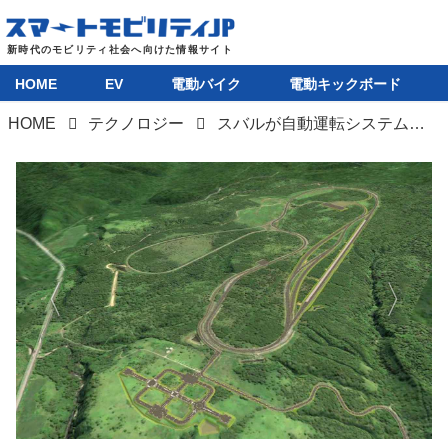
HOME
EV
電動バイク
電動キックボード
HOME
テクノロジー
スバルが自動運転システム開発を加速。ローカル5G導入で協調型の実証実験開始
HOME
EV
電動バイク
電動キックボード
ライフスタイル
テクノロジー
このメディアについて