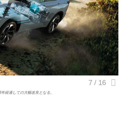
E
バイク
キックボード
フスタイル
ノロジー
3年経過しての大幅改良となる。
メディアについて
会社