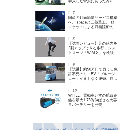
参入した背景にあった冷却技
術とは【MSIの挑戦／第1
回】
国産の月面輸送サービス構築
へ。ispaceと三菱重工、H3
ロケットによる月着陸船の打
ち上げ輸送サービス契約を締
結
【試着レビュー】足の筋力を
2割アップできる歩行アシス
トスーツ「WIM S」を検証。
「足版のシックスパッド」と
も言われる理由を探る
【試乗】約50万円で買える免
許不要のミニEV「ブルージ
ェー」がまもなく発売。自転
車サイズの屋根付き四輪特定
小型原付で、FCEVモデルも
展開
WHILL、電動車いすの航続距
離を最大1.75倍伸ばせる大容
量バッテリーを発売