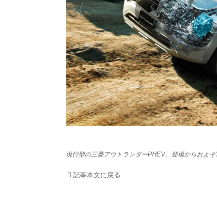
HOM
EV
電動
電動
ライ
テク
現行型の三菱アウトランダーPHEV。登場からおよそ
この
記事本文に戻る
運営