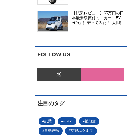
能、安全性、視認性が向上
【試乗レビュー】65万円の日
本最安級原付ミニカー「EV-
eCo」に乗ってみた！ 大胆に
割り切った1人乗りの超小型
EV
FOLLOW US
注目のタグ
試乗
Q＆A
補助金
自動運転
空飛ぶクルマ