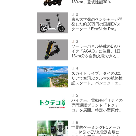
130km、登坂性能30％、
200L超えの積載スペースを
備えた特定小型原付
東京大学発のベンチャーが開
発した約20万円の国産EVス
クーター「EcoSlide Pro」が
登場。600Wモーター搭載の
ハイパワー特定小型原付
ソーラーパネル搭載のEVバ
イク「AGAO」に注目。1日
15km分を自動充電できる
「走る蓄電池」
スカイドライブ、タイの3エ
リアで空飛ぶクルマの航路検
証スタート。バンコク・エア
ウェイズと提携し事業化を目
指す
バイク王、電動モビリティの
専門通販ブランド「トクテ
コ」を展開。特定小型原付や
シニアカーなどを販売
世界的ゲーミングPCメーカ
ー、MSIがEV充電器市場に