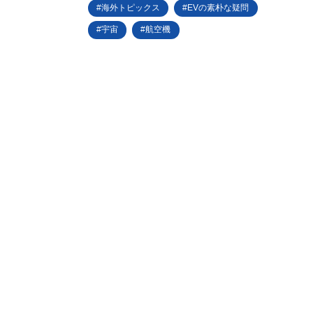
海外トピックス
EVの素朴な疑問
宇宙
航空機