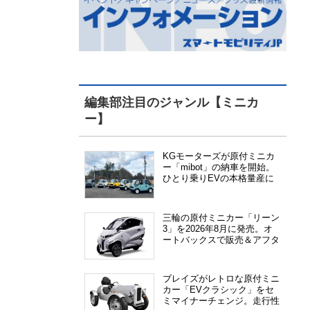
編集部注目のジャンル【ミニカ
ー】
KGモーターズが原付ミニカ
ー「mibot」の納車を開始。
ひとり乗りEVの本格量産に
向けた準備が進む
三輪の原付ミニカー「リーン
3」を2026年8月に発売。オ
ートバックスで販売＆アフタ
ーサービス提供、さらにメー
カー直販も検討中
ブレイズがレトロな原付ミニ
カー「EVクラシック」をセ
ミマイナーチェンジ。走行性