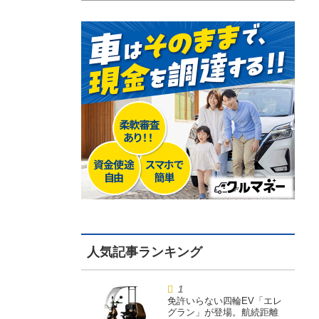
免許いらない四輪EV「エレ
グラン」が登場。航続距離