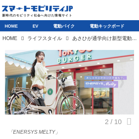
HOME
EV
電動バイク
電動キックボード
HOME
ライフスタイル
あさひが通学向け新型電動アシスト自転車「ENERSYS MELTY」を発売
HOME
EV
電動バイク
電動キックボード
ライフスタイル
テクノロジー
「ENERSYS MELTY」
このメディアについて