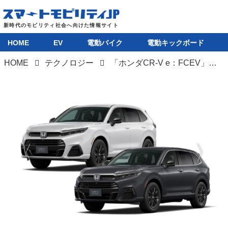
HOME
EV
電動バイク
電動キックボード
HOME
テクノロジー
「ホンダCR-V e：FCEV」のリース販売開始。FCは今後、商用車や建設機械にも転用へ
HOME
EV
電動バイク
電動キックボード
ライフスタイル
テクノロジー
このメディアについて