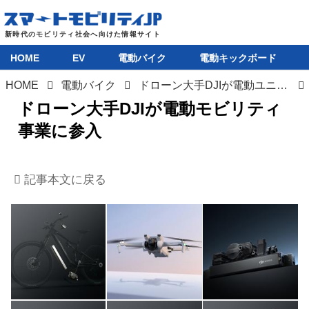
HOME
EV
電動バイク
電動キックボード
HOME
電動バイク
ドローン大手DJIが電動ユニットとそれを搭載した電動アシスト自転車「Amflow PL」を発表
ドローン大手DJIが電動モビリティ
HOME
事業に参入
EV
記事本文に戻る
電動バイク
電動キックボード
ライフスタイル
テクノロジー