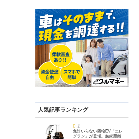
免許いらない四輪EV「エレ
グラン」が登場。航続距離