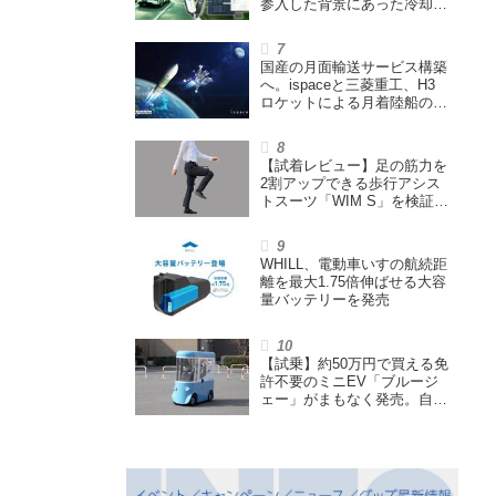
参入した背景にあった冷却技
術とは【MSIの挑戦／第1
回】
国産の月面輸送サービス構築
へ。ispaceと三菱重工、H3
ロケットによる月着陸船の打
ち上げ輸送サービス契約を締
結
【試着レビュー】足の筋力を
2割アップできる歩行アシス
トスーツ「WIM S」を検証。
「足版のシックスパッド」と
も言われる理由を探る
WHILL、電動車いすの航続距
離を最大1.75倍伸ばせる大容
量バッテリーを発売
【試乗】約50万円で買える免
許不要のミニEV「ブルージ
ェー」がまもなく発売。自転
車サイズの屋根付き四輪特定
小型原付で、FCEVモデルも
展開