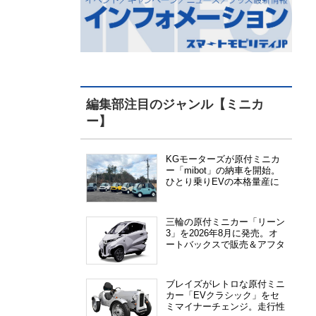
編集部注目のジャンル【ミニカ
ー】
KGモーターズが原付ミニカ
ー「mibot」の納車を開始。
ひとり乗りEVの本格量産に
向けた準備が進む
三輪の原付ミニカー「リーン
3」を2026年8月に発売。オ
ートバックスで販売＆アフタ
ーサービス提供、さらにメー
カー直販も検討中
ブレイズがレトロな原付ミニ
カー「EVクラシック」をセ
ミマイナーチェンジ。走行性