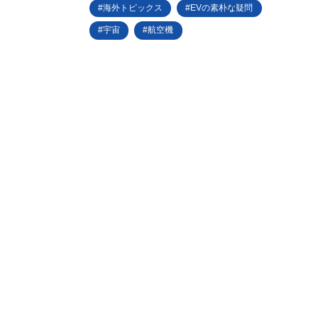
海外トピックス
EVの素朴な疑問
宇宙
航空機