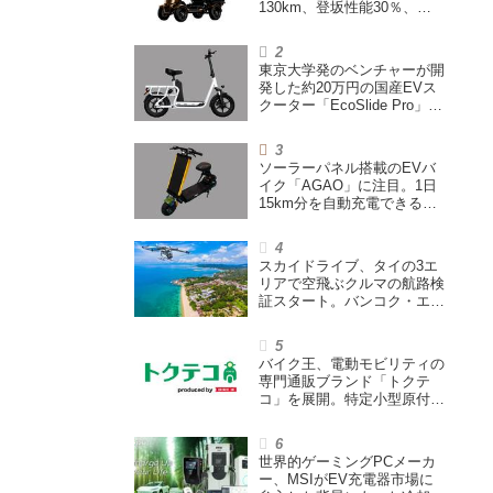
130km、登坂性能30％、
200L超えの積載スペースを
備えた特定小型原付
東京大学発のベンチャーが開
発した約20万円の国産EVス
クーター「EcoSlide Pro」が
登場。600Wモーター搭載の
ハイパワー特定小型原付
ソーラーパネル搭載のEVバ
イク「AGAO」に注目。1日
15km分を自動充電できる
「走る蓄電池」
スカイドライブ、タイの3エ
リアで空飛ぶクルマの航路検
証スタート。バンコク・エア
ウェイズと提携し事業化を目
指す
バイク王、電動モビリティの
専門通販ブランド「トクテ
コ」を展開。特定小型原付や
シニアカーなどを販売
世界的ゲーミングPCメーカ
ー、MSIがEV充電器市場に