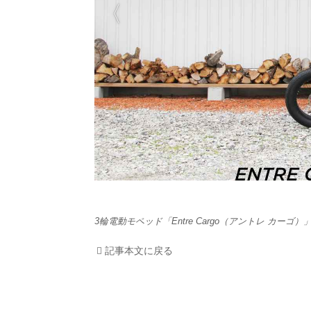
HOM
EV
電動
電動
ライ
テク
3輪電動モペッド「Entre Cargo（アントレ カーゴ）
この
記事本文に戻る
運営