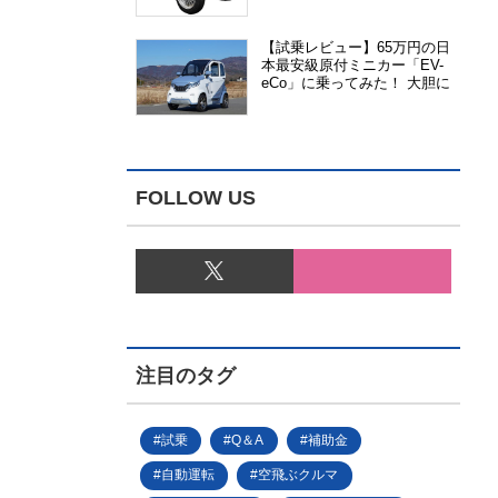
能、安全性、視認性が向上
【試乗レビュー】65万円の日
本最安級原付ミニカー「EV-
eCo」に乗ってみた！ 大胆に
割り切った1人乗りの超小型
EV
FOLLOW US
注目のタグ
試乗
Q＆A
補助金
自動運転
空飛ぶクルマ