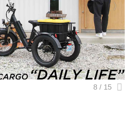
E
バイク
キックボード
フスタイル
ノロジー
」
メディアについて
会社