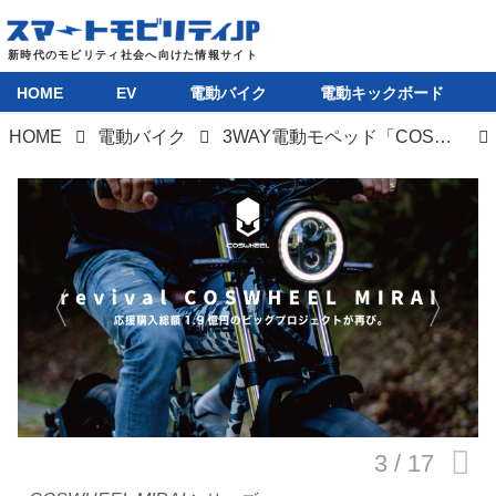
HOME
EV
電動バイク
電動キックボード
HOME
電動バイク
3WAY電動モペッド「COSWHEEL MIRAIシリーズ」にペダルレスの電動バイク版が登場
HOME
EV
電動バイク
電動キックボード
ライフスタイル
テクノロジー
このメディアについて