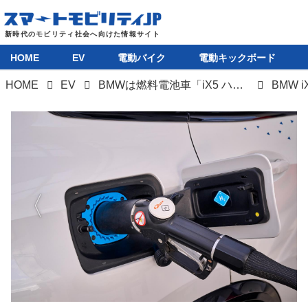
HOME
EV
電動バイク
電動キックボード
HOME
EV
BMWは燃料電池車「iX5 ハイドロジェン」の実証実験を引き続き日本で実施
BMW 
HOME
EV
電動バイク
電動キックボード
ライフスタイル
テクノロジー
このメディアについて