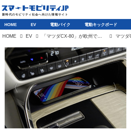
HOME
EV
電動バイク
電動キックボード
HOME
EV
「マツダCX-80」が欧州で世界初公開、PHEVとディーゼルハイブリッドを用意。日本導入も近い！
マツダ
HOME
EV
電動バイク
電動キックボード
ライフスタイル
テクノロジー
このメディアについて