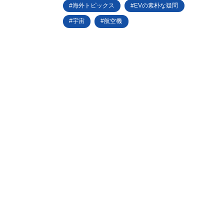
海外トピックス
EVの素朴な疑問
宇宙
航空機