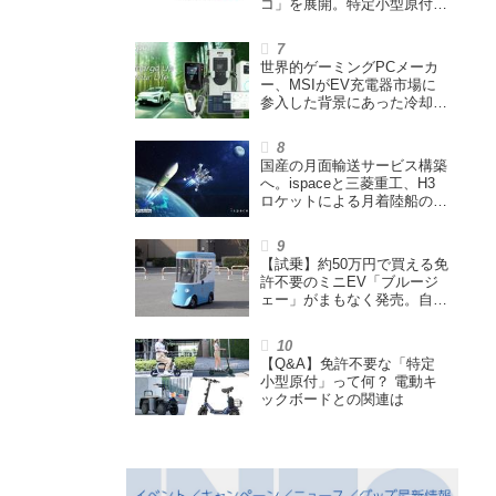
コ」を展開。特定小型原付や
シニアカーなどを販売
世界的ゲーミングPCメーカ
ー、MSIがEV充電器市場に
参入した背景にあった冷却技
術とは【MSIの挑戦／第1
回】
国産の月面輸送サービス構築
へ。ispaceと三菱重工、H3
ロケットによる月着陸船の打
ち上げ輸送サービス契約を締
結
【試乗】約50万円で買える免
許不要のミニEV「ブルージ
ェー」がまもなく発売。自転
車サイズの屋根付き四輪特定
小型原付で、FCEVモデルも
展開
【Q&A】免許不要な「特定
小型原付」って何？ 電動キ
ックボードとの関連は