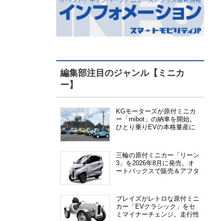
編集部注目のジャンル【ミニカ
ー】
KGモーターズが原付ミニカ
ー「mibot」の納車を開始。
ひとり乗りEVの本格量産に
向けた準備が進む
三輪の原付ミニカー「リーン
3」を2026年8月に発売。オ
ートバックスで販売＆アフタ
ーサービス提供、さらにメー
カー直販も検討中
ブレイズがレトロな原付ミニ
カー「EVクラシック」をセ
ミマイナーチェンジ。走行性