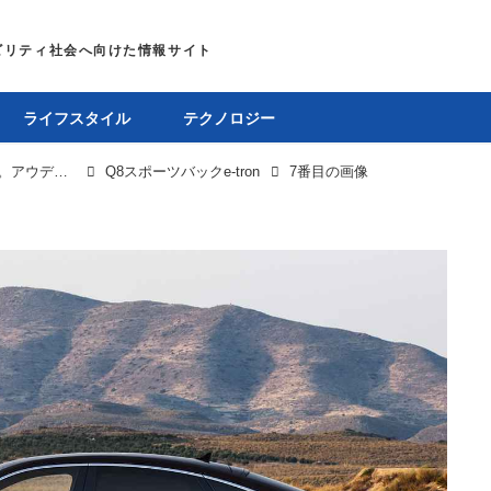
ライフスタイル
テクノロジー
バッテリー容量増やさずに航続距離をプラス118km。アウディ Q8に画期的オプション
Q8スポーツバックe-tron
7番目の画像