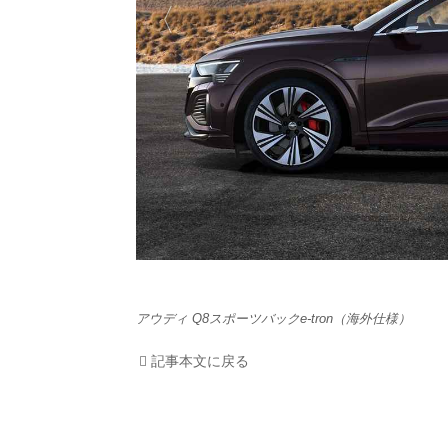
HOM
EV
電動
電動
ライ
テク
アウディ Q8スポーツバックe-tron（海外仕様）
この
記事本文に戻る
運営
利用