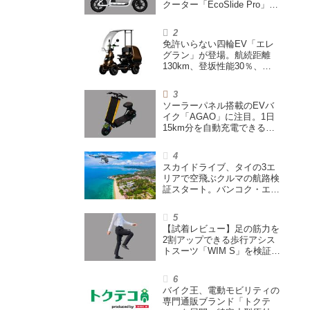
クーター「EcoSlide Pro」が
登場。600Wモーター搭載の
ハイパワー特定小型原付
免許いらない四輪EV「エレ
グラン」が登場。航続距離
130km、登坂性能30％、
200L超えの積載スペースを
備えた特定小型原付
ソーラーパネル搭載のEVバ
イク「AGAO」に注目。1日
15km分を自動充電できる
「走る蓄電池」
スカイドライブ、タイの3エ
リアで空飛ぶクルマの航路検
証スタート。バンコク・エア
ウェイズと提携し事業化を目
指す
【試着レビュー】足の筋力を
2割アップできる歩行アシス
トスーツ「WIM S」を検証。
「足版のシックスパッド」と
も言われる理由を探る
バイク王、電動モビリティの
専門通販ブランド「トクテ