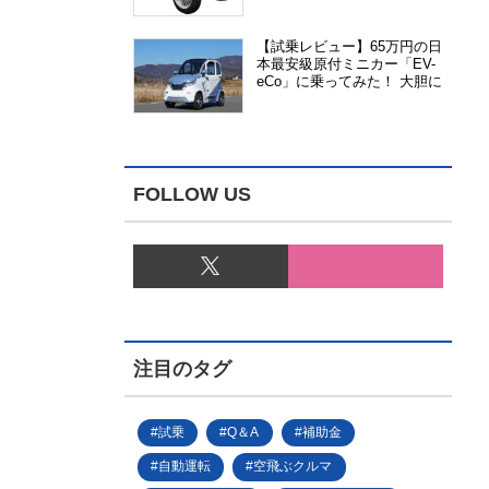
能、安全性、視認性が向上
【試乗レビュー】65万円の日
本最安級原付ミニカー「EV-
eCo」に乗ってみた！ 大胆に
割り切った1人乗りの超小型
EV
FOLLOW US
注目のタグ
試乗
Q＆A
補助金
自動運転
空飛ぶクルマ