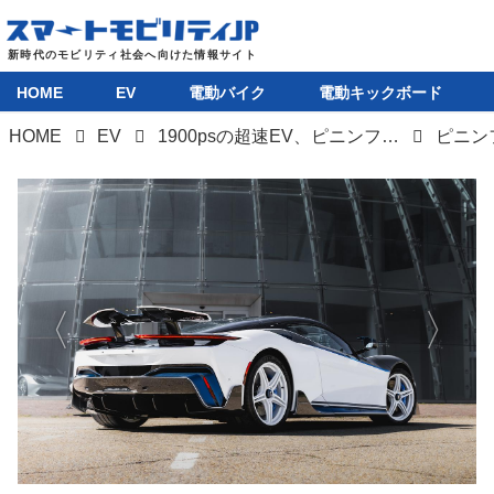
HOME
EV
電動バイク
電動キックボード
HOME
EV
1900psの超速EV、ピニンファリーナ バッティスタ アニベルサリオの双子車「レベルサリオ」登場
HOME
EV
電動バイク
電動キックボード
ライフスタイル
テクノロジー
このメディアについて