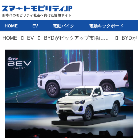
HOME
EV
電動バイク
電動キックボード
HOME
EV
BYDがピックアップ市場に初参入、東南アジア／オセアニアでトヨタやいすゞに挑戦状
HOME
EV
電動バイク
電動キックボード
ライフスタイル
テクノロジー
このメディアについて