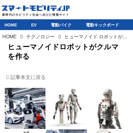
HOME
EV
電動バイク
電動キックボード
HOME
テクノロジー
ヒューマノイド ロボットがクルマを作る。メルセデス・ベンツが生産工場に試験導入へ
ヒューマノイドロボットがクルマ
HOME
を作る
EV
記事本文に戻る
電動バイク
電動キックボード
ライフスタイル
テクノロジー