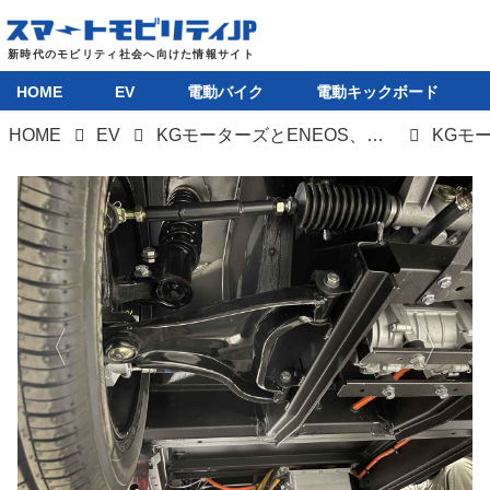
HOME
EV
電動バイク
電動キックボード
HOME
EV
KGモーターズとENEOS、ミニマムモビリティによる持続可能な移動の実現に向けた協業の覚書を締結
HOME
EV
電動バイク
電動キックボード
ライフスタイル
テクノロジー
このメディアについて