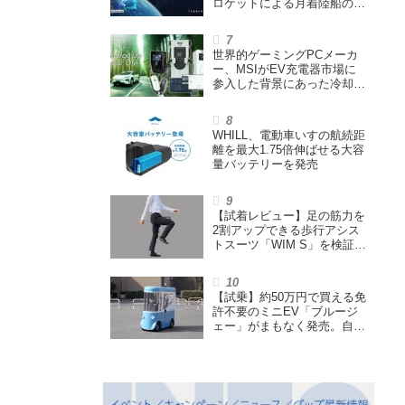
ロケットによる月着陸船の打
ち上げ輸送サービス契約を締
結
世界的ゲーミングPCメーカ
ー、MSIがEV充電器市場に
参入した背景にあった冷却技
術とは【MSIの挑戦／第1
回】
WHILL、電動車いすの航続距
離を最大1.75倍伸ばせる大容
量バッテリーを発売
【試着レビュー】足の筋力を
2割アップできる歩行アシス
トスーツ「WIM S」を検証。
「足版のシックスパッド」と
も言われる理由を探る
【試乗】約50万円で買える免
許不要のミニEV「ブルージ
ェー」がまもなく発売。自転
車サイズの屋根付き四輪特定
小型原付で、FCEVモデルも
展開