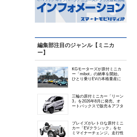
編集部注目のジャンル【ミニカ
ー】
KGモーターズが原付ミニカ
ー「mibot」の納車を開始。
ひとり乗りEVの本格量産に
向けた準備が進む
三輪の原付ミニカー「リーン
3」を2026年8月に発売。オ
ートバックスで販売＆アフタ
ーサービス提供、さらにメー
カー直販も検討中
ブレイズがレトロな原付ミニ
カー「EVクラシック」をセ
ミマイナーチェンジ。走行性