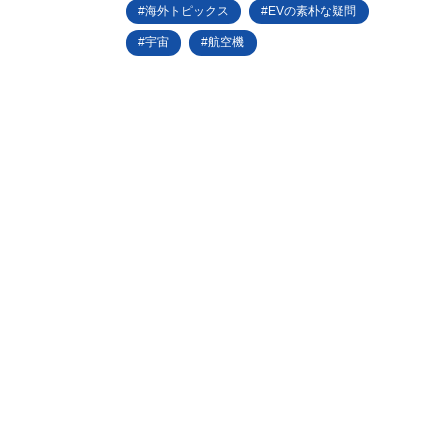
海外トピックス
EVの素朴な疑問
宇宙
航空機