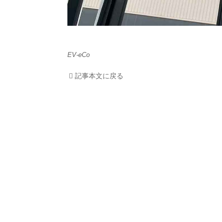
利用
プラ
ライ
EV-eCo
記事本文に戻る
お問
広告