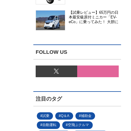
能、安全性、視認性が向上
【試乗レビュー】65万円の日
本最安級原付ミニカー「EV-
eCo」に乗ってみた！ 大胆に
割り切った1人乗りの超小型
EV
FOLLOW US
注目のタグ
試乗
Q＆A
補助金
自動運転
空飛ぶクルマ