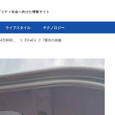
ライフスタイル
テクノロジー
ミニカー区分の小型EV「EV-eCo」が登場、価格は64万9000円で維持費も安い
EV-eCo
7番目の画像