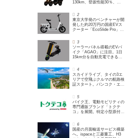
130km、登坂性能30％、
200L超えの積載スペースを
備えた特定小型原付
東京大学発のベンチャーが開
発した約20万円の国産EVス
クーター「EcoSlide Pro」が
登場。600Wモーター搭載の
ハイパワー特定小型原付
ソーラーパネル搭載のEVバ
イク「AGAO」に注目。1日
15km分を自動充電できる
「走る蓄電池」
スカイドライブ、タイの3エ
リアで空飛ぶクルマの航路検
証スタート。バンコク・エア
ウェイズと提携し事業化を目
指す
バイク王、電動モビリティの
専門通販ブランド「トクテ
コ」を展開。特定小型原付や
シニアカーなどを販売
国産の月面輸送サービス構築
へ。ispaceと三菱重工、H3