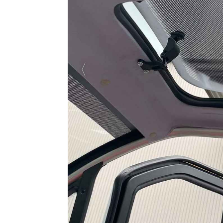
HOM
EV
電動
電動
ライ
テク
この
運営