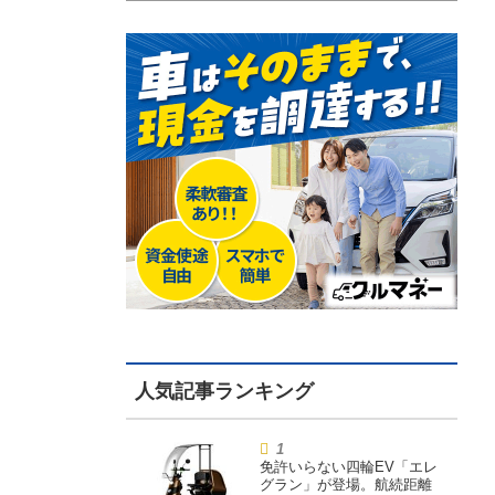
免許いらない四輪EV「エレ
グラン」が登場。航続距離