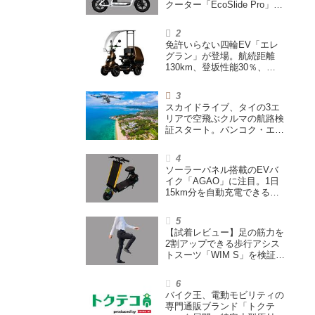
クーター「EcoSlide Pro」が
登場。600Wモーター搭載の
ハイパワー特定小型原付
免許いらない四輪EV「エレ
グラン」が登場。航続距離
130km、登坂性能30％、
200L超えの積載スペースを
備えた特定小型原付
スカイドライブ、タイの3エ
リアで空飛ぶクルマの航路検
証スタート。バンコク・エア
ウェイズと提携し事業化を目
指す
ソーラーパネル搭載のEVバ
イク「AGAO」に注目。1日
15km分を自動充電できる
「走る蓄電池」
【試着レビュー】足の筋力を
2割アップできる歩行アシス
トスーツ「WIM S」を検証。
「足版のシックスパッド」と
も言われる理由を探る
バイク王、電動モビリティの
専門通販ブランド「トクテ