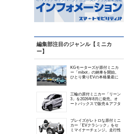
編集部注目のジャンル【ミニカ
ー】
KGモーターズが原付ミニカ
ー「mibot」の納車を開始。
ひとり乗りEVの本格量産に
向けた準備が進む
三輪の原付ミニカー「リーン
3」を2026年8月に発売。オ
ートバックスで販売＆アフタ
ーサービス提供、さらにメー
カー直販も検討中
ブレイズがレトロな原付ミニ
カー「EVクラシック」をセ
ミマイナーチェンジ。走行性