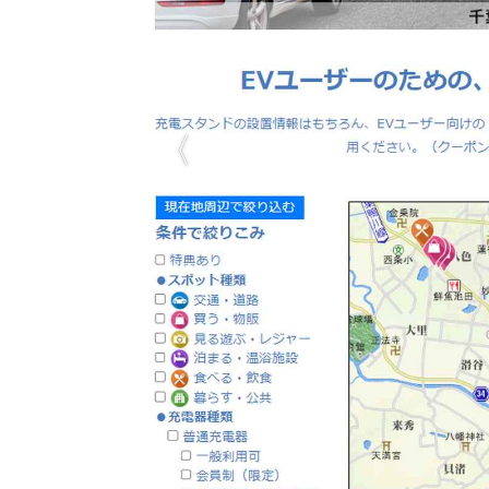
HOM
EV
電動
電動
ライ
テク
この
運営