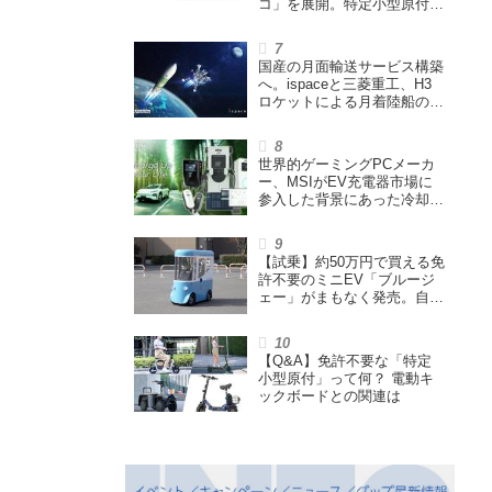
コ」を展開。特定小型原付や
シニアカーなどを販売
国産の月面輸送サービス構築
へ。ispaceと三菱重工、H3
ロケットによる月着陸船の打
ち上げ輸送サービス契約を締
結
世界的ゲーミングPCメーカ
ー、MSIがEV充電器市場に
参入した背景にあった冷却技
術とは【MSIの挑戦／第1
回】
【試乗】約50万円で買える免
許不要のミニEV「ブルージ
ェー」がまもなく発売。自転
車サイズの屋根付き四輪特定
小型原付で、FCEVモデルも
展開
【Q&A】免許不要な「特定
小型原付」って何？ 電動キ
ックボードとの関連は