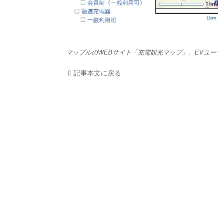
利用
プラ
マップルのWEBサイト「充電観光マップ」。EVユ
ライ
記事本文に戻る
お問
広告