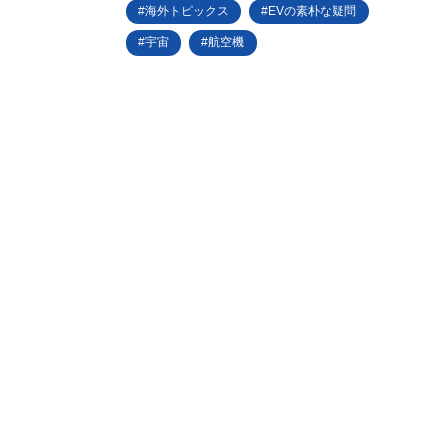
海外トピックス
EVの素朴な疑問
宇宙
航空機