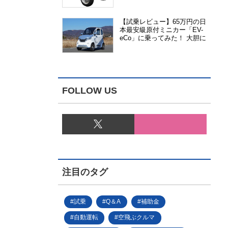
能、安全性、視認性が向上
【試乗レビュー】65万円の日
本最安級原付ミニカー「EV-
eCo」に乗ってみた！ 大胆に
割り切った1人乗りの超小型
EV
FOLLOW US
注目のタグ
試乗
Q＆A
補助金
自動運転
空飛ぶクルマ