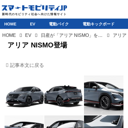
HOME
EV
電動バイク
電動キックボード
HOME
EV
日産が「アリア NISMO」を初公開。e-4ORCEをベースに約10％出力向上したEV NISMOのフラッグシップ
アリア 
アリア NISMO登場
記事本文に戻る
HOME
EV
電動バイク
電動キックボード