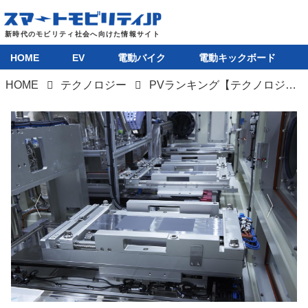
HOME
EV
電動バイク
電動キックボード
HOME
テクノロジー
PVランキング【テクノロジー部門】空飛ぶ技術に広がる夢、全固体電池に高まる期待
HOME
EV
電動バイク
電動キックボード
ライフスタイル
テクノロジー
このメディアについて