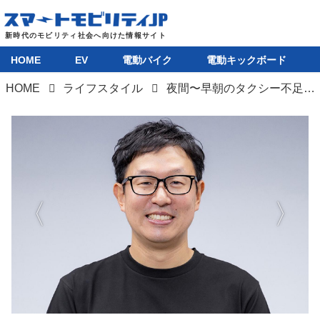
HOME
EV
電動バイク
電動キックボード
HOME
ライフスタイル
夜間〜早朝のタクシー不足を解消か。ニアミーと日の丸交通が相乗りできる「ナイトシャトル」サービス開始
HOME
EV
電動バイク
電動キックボード
ライフスタイル
テクノロジー
このメディアについて