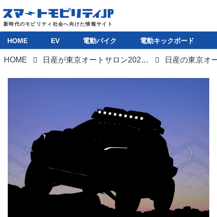
HOME
EV
電動バイク
電動キックボード
HOME
日産が東京オートサロン2024出展概要公開。フォーミュラE「Tokyo E-Prix」参戦車や"走るポータブル電源"のコンセプトカーなど
HOME
EV
電動バイク
電動キックボード
ライフスタイル
テクノロジー
このメディアについて