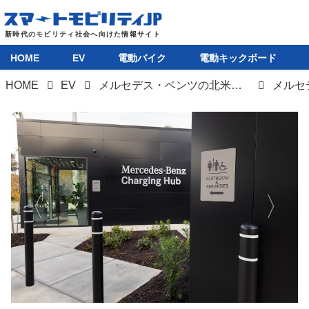
HOME
EV
電動バイク
電動キックボード
HOME
EV
メルセデス・ベンツの北米充電ネットワーク始動、至れり尽くせりのそのステーションとは？
HOME
EV
電動バイク
電動キックボード
ライフスタイル
テクノロジー
このメディアについて