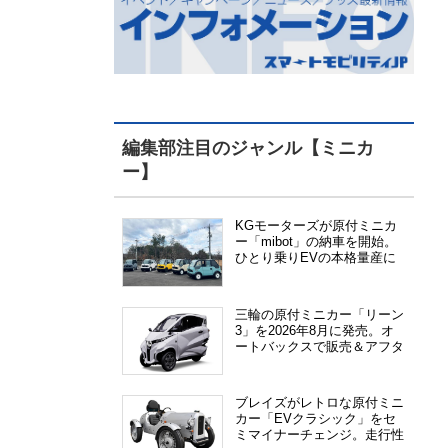
編集部注目のジャンル【ミニカ
ー】
KGモーターズが原付ミニカ
ー「mibot」の納車を開始。
ひとり乗りEVの本格量産に
向けた準備が進む
三輪の原付ミニカー「リーン
3」を2026年8月に発売。オ
ートバックスで販売＆アフタ
ーサービス提供、さらにメー
カー直販も検討中
ブレイズがレトロな原付ミニ
カー「EVクラシック」をセ
ミマイナーチェンジ。走行性