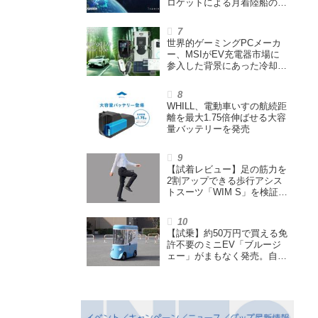
ロケットによる月着陸船の打
ち上げ輸送サービス契約を締
結
世界的ゲーミングPCメーカ
ー、MSIがEV充電器市場に
参入した背景にあった冷却技
術とは【MSIの挑戦／第1
回】
WHILL、電動車いすの航続距
離を最大1.75倍伸ばせる大容
量バッテリーを発売
【試着レビュー】足の筋力を
2割アップできる歩行アシス
トスーツ「WIM S」を検証。
「足版のシックスパッド」と
も言われる理由を探る
【試乗】約50万円で買える免
許不要のミニEV「ブルージ
ェー」がまもなく発売。自転
車サイズの屋根付き四輪特定
小型原付で、FCEVモデルも
展開