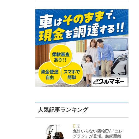
免許いらない四輪EV「エレ
グラン」が登場。航続距離