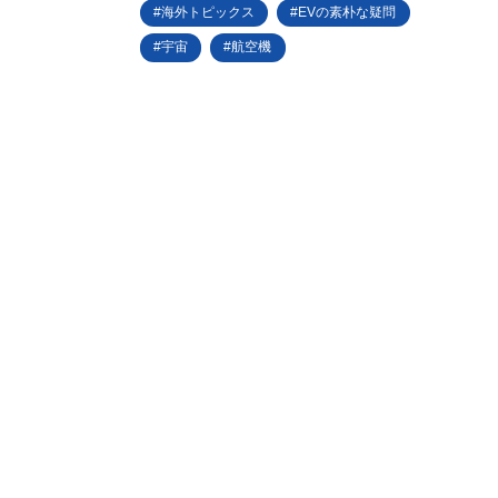
海外トピックス
EVの素朴な疑問
宇宙
航空機