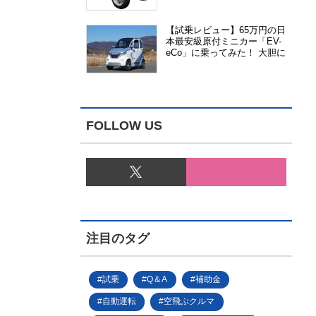
能、安全性、視認性が向上
【試乗レビュー】65万円の日
本最安級原付ミニカー「EV-
eCo」に乗ってみた！ 大胆に
割り切った1人乗りの超小型
EV
FOLLOW US
注目のタグ
試乗
Q＆A
補助金
自動運転
空飛ぶクルマ