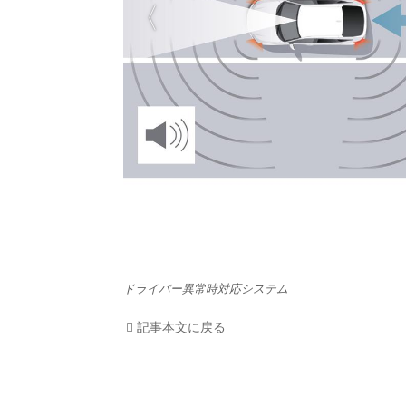
HOM
EV
電動
電動
ライ
テク
ドライバー異常時対応システム
この
記事本文に戻る
運営