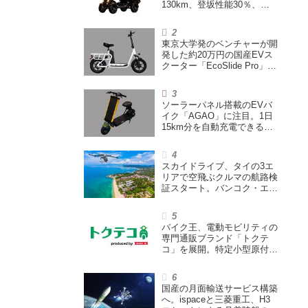
130km、登坂性能30％、
200L超えの積載スペースを
備えた特定小型原付
東京大学発のベンチャーが開
発した約20万円の国産EVス
クーター「EcoSlide Pro」が
登場。600Wモーター搭載の
ハイパワー特定小型原付
ソーラーパネル搭載のEVバ
イク「AGAO」に注目。1日
15km分を自動充電できる
「走る蓄電池」
スカイドライブ、タイの3エ
リアで空飛ぶクルマの航路検
証スタート。バンコク・エア
ウェイズと提携し事業化を目
指す
バイク王、電動モビリティの
専門通販ブランド「トクテ
コ」を展開。特定小型原付や
シニアカーなどを販売
国産の月面輸送サービス構築
へ。ispaceと三菱重工、H3